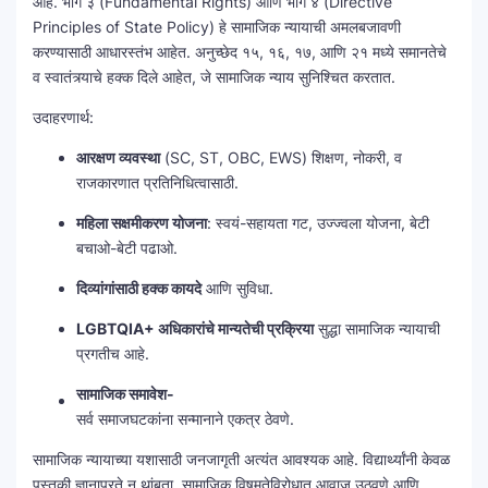
आहे. भाग ३ (Fundamental Rights) आणि भाग ४ (Directive
Principles of State Policy) हे सामाजिक न्यायाची अमलबजावणी
करण्यासाठी आधारस्तंभ आहेत. अनुच्छेद १५, १६, १७, आणि २१ मध्ये समानतेचे
व स्वातंत्र्याचे हक्क दिले आहेत, जे सामाजिक न्याय सुनिश्चित करतात.
उदाहरणार्थ:
आरक्षण व्यवस्था
(SC, ST, OBC, EWS) शिक्षण, नोकरी, व
राजकारणात प्रतिनिधित्वासाठी.
महिला सक्षमीकरण योजना
: स्वयं-सहायता गट, उज्ज्वला योजना, बेटी
बचाओ-बेटी पढाओ.
दिव्यांगांसाठी हक्क कायदे
आणि सुविधा.
LGBTQIA+ अधिकारांचे मान्यतेची प्रक्रिया
सुद्धा सामाजिक न्यायाची
प्रगतीच आहे.
सामाजिक समावेश-
सर्व समाजघटकांना सन्मानाने एकत्र ठेवणे.
सामाजिक न्यायाच्या यशासाठी जनजागृती अत्यंत आवश्यक आहे. विद्यार्थ्यांनी केवळ
पुस्तकी ज्ञानापुरते न थांबता, सामाजिक विषमतेविरोधात आवाज उठवणे आणि